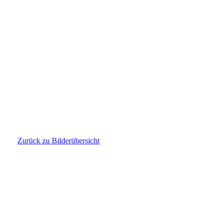
IMG-20250206-WA0310
IMG-20250206-WA0320
IMG-20250206-WA0322
IMG-20250206-WA0324
IMG-20250206-WA0328
Zurück zu Bilderübersicht